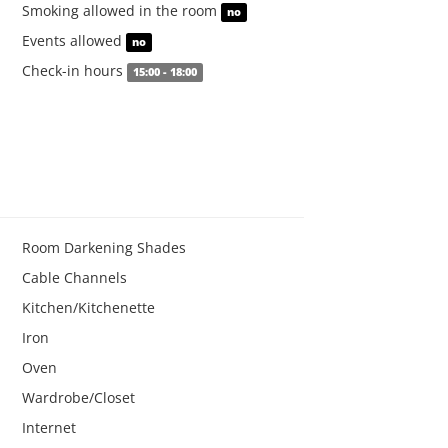
Smoking allowed in the room
no
Events allowed
no
Check-in hours
15:00 - 18:00
Room Darkening Shades
Cable Channels
Kitchen/Kitchenette
Iron
Oven
Wardrobe/Closet
Internet