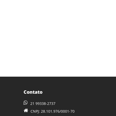
Contato
21 99338-2737
CNPJ: 28.101.976/0001-70