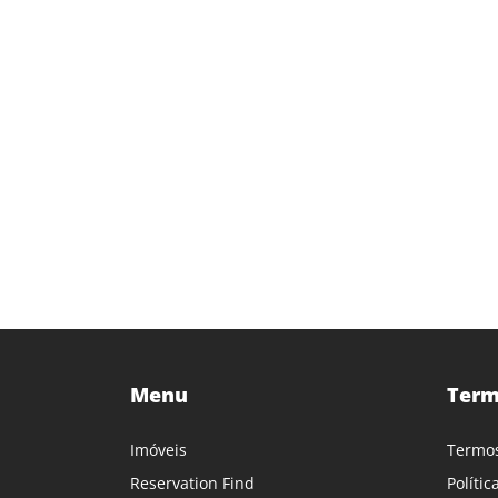
Menu
Term
Imóveis
Termos
Reservation Find
Políti