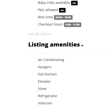
Baby cribs available
no
Pets allowed
no
Rest time
20:00 - 10:00
Checkout hours
0:00 - 11:00
see all rules
Listing amenities
Air Conditioning
Hangers
Full Kitchen
Elevator
Stove
Refrigerator
Intercom