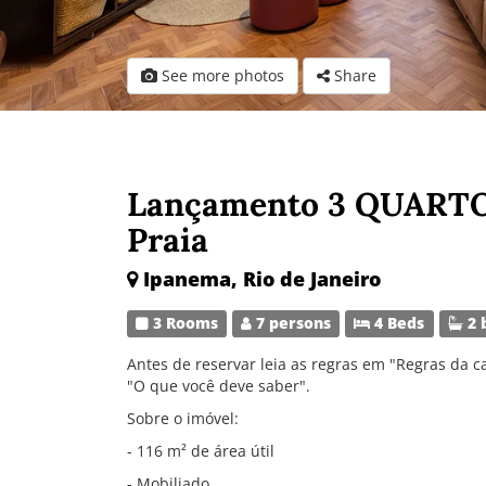
See more photos
Share
Lançamento 3 QUART
Praia
Ipanema, Rio de Janeiro
3 Rooms
7 persons
4 Beds
2 
Antes de reservar leia as regras em "Regras da c
"O que você deve saber".
Sobre o imóvel:
- 116 m² de área útil
- Mobiliado