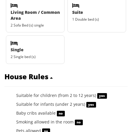
Living Room / Common
Suite
Area
1 Double bed (s)
2 Sofa Bed (s) single
Single
2 Single bed (s)
House Rules
Suitable for children (from 2 to 12 years)
yes
Suitable for infants (under 2 years)
yes
Baby cribs available
no
Smoking allowed in the room
no
Pets allowed
no