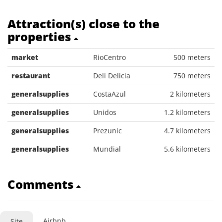
Attraction(s) close to the
properties
market
RioCentro
500 meters
restaurant
Deli Delicia
750 meters
generalsupplies
CostaAzul
2 kilometers
generalsupplies
Unidos
1.2 kilometers
generalsupplies
Prezunic
4.7 kilometers
generalsupplies
Mundial
5.6 kilometers
Comments
Airbnb
Site