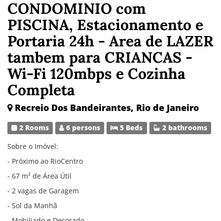
CONDOMINIO com
PISCINA, Estacionamento e
Portaria 24h - Area de LAZER
tambem para CRIANCAS -
Wi-Fi 120mbps e Cozinha
Completa
Recreio Dos Bandeirantes, Rio de Janeiro
2 Rooms
6 persons
5 Beds
2 bathrooms
Sobre o Imóvel:
- Próximo ao RioCentro
- 67 m² de Área Útil
- 2 vagas de Garagem
- Sol da Manhã
- Mobiliado e Decorado