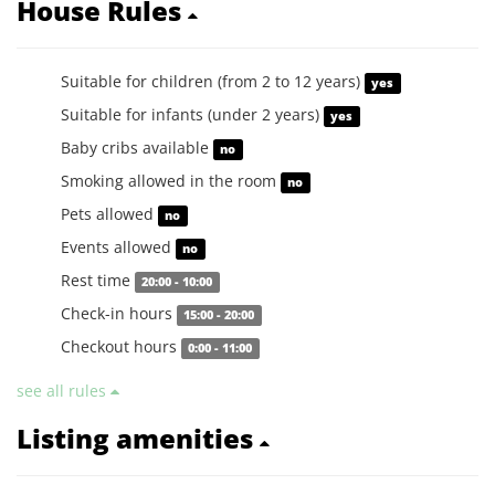
House Rules
Suitable for children (from 2 to 12 years)
yes
Suitable for infants (under 2 years)
yes
Baby cribs available
no
Smoking allowed in the room
no
Pets allowed
no
Events allowed
no
Rest time
20:00 - 10:00
Check-in hours
15:00 - 20:00
Checkout hours
0:00 - 11:00
see all rules
Listing amenities