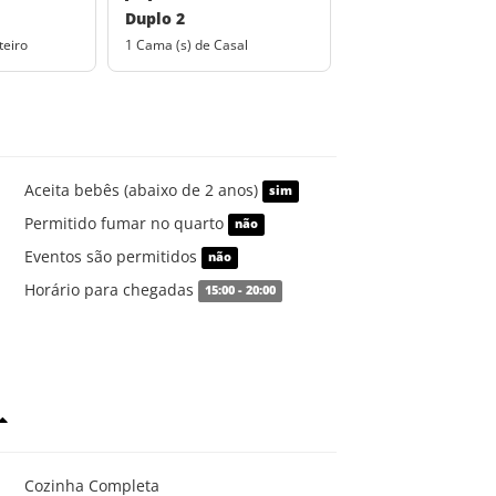
Duplo 2
teiro
1 Cama (s) de Casal
Aceita bebês (abaixo de 2 anos)
sim
Permitido fumar no quarto
não
Eventos são permitidos
não
Horário para chegadas
15:00 - 20:00
Cozinha Completa