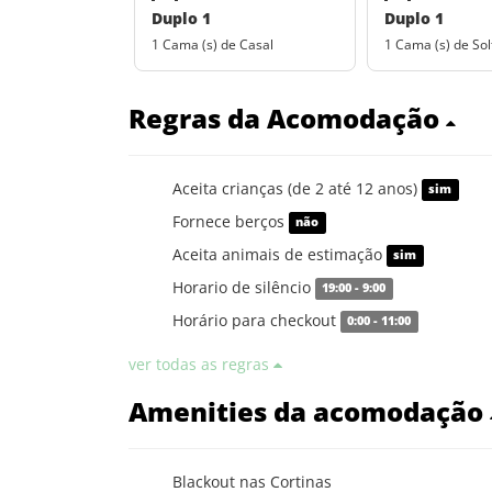
Duplo 1
Duplo 1
1 Cama (s) de Casal
1 Cama (s) de Sol
Regras da Acomodação
Aceita crianças (de 2 até 12 anos)
sim
Fornece berços
não
Aceita animais de estimação
sim
Horario de silêncio
19:00 - 9:00
Horário para checkout
0:00 - 11:00
ver todas as regras
Amenities da acomodação
Blackout nas Cortinas