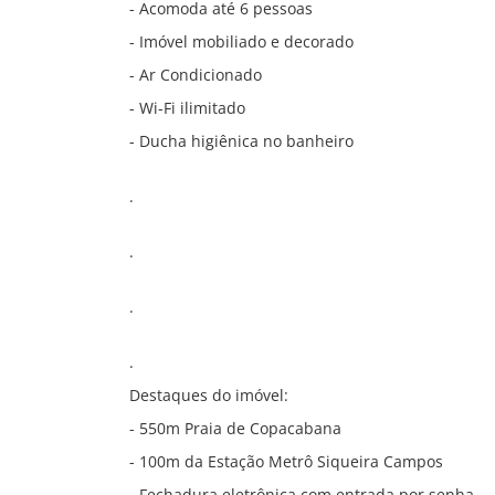
- Acomoda até 6 pessoas
- Imóvel mobiliado e decorado
- Ar Condicionado
- Wi-Fi ilimitado
- Ducha higiênica no banheiro
.
.
.
.
Destaques do imóvel:
- 550m Praia de Copacabana
- 100m da Estação Metrô Siqueira Campos
- Fechadura eletrônica com entrada por senha