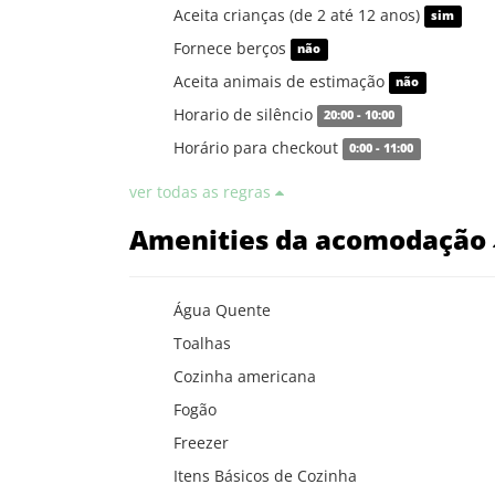
Aceita crianças (de 2 até 12 anos)
sim
Fornece berços
não
Aceita animais de estimação
não
Horario de silêncio
20:00 - 10:00
Horário para checkout
0:00 - 11:00
ver todas as regras
Amenities da acomodação
Água Quente
Toalhas
Cozinha americana
Fogão
Freezer
Itens Básicos de Cozinha