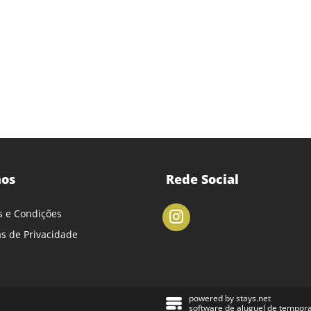
os
Rede Social
 e Condições
cas de Privacidade
powered by
stays.net
software de aluguel de tempor