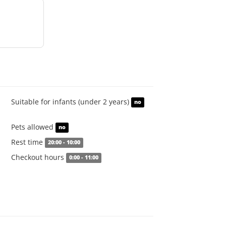
Suitable for infants (under 2 years)
no
Pets allowed
no
Rest time
20:00 - 10:00
Checkout hours
0:00 - 11:00