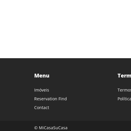
Menu
Term
Imóveis
Termos
Reservation Find
Políti
Contact
© MiCasaSuCasa