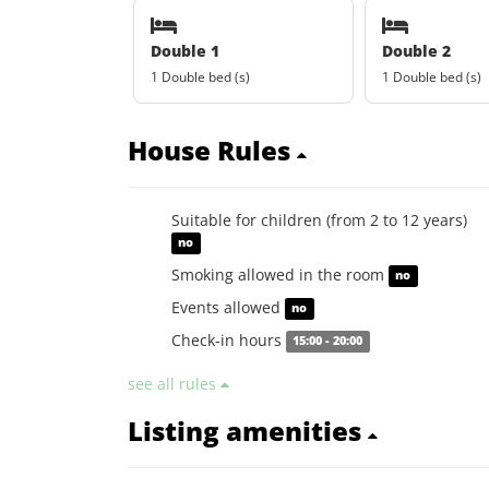
Double 1
Double 2
1 Double bed (s)
1 Double bed (s)
House Rules
Suitable for children (from 2 to 12 years)
no
Smoking allowed in the room
no
Events allowed
no
Check-in hours
15:00 - 20:00
see all rules
Listing amenities