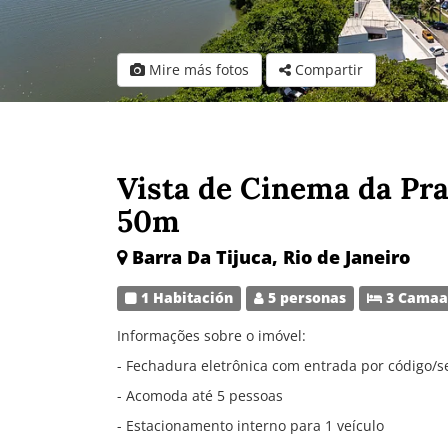
Mire más fotos
Compartir
Vista de Cinema da Pra
50m
Barra Da Tijuca, Rio de Janeiro
1 Habitación
5 personas
3 Camaa
Informações sobre o imóvel:
- Fechadura eletrônica com entrada por código/s
- Acomoda até 5 pessoas
- Estacionamento interno para 1 veículo