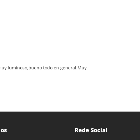
,muy luminoso,bueno todo en general.Muy
os
Rede Social