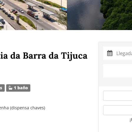
ia da Barra da Tijuca
s
1 baño
enha (dispensa chaves)
¡