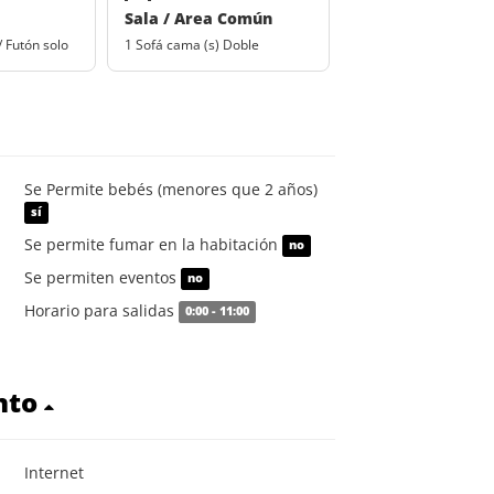
Sala / Area Común
/ Futón solo
1 Sofá cama (s) Doble
Se Permite bebés (menores que 2 años)
sí
Se permite fumar en la habitación
no
Se permiten eventos
no
Horario para salidas
0:00 - 11:00
nto
Internet